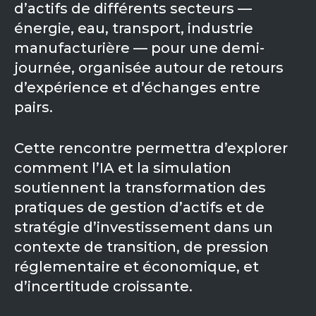
Partner co-innovation
d’actifs de différents secteurs —
SAP Integrated Business Planning
énergie, eau, transport, industrie
IBM Maximo Application Suite
manufacturière — pour une demi-
APS Integrations
journée, organisée autour de retours
Services
d’expérience et d’échanges entre
Value Creation Framework
pairs.
Value Bootcamp
Cette rencontre permettra d’explorer
AI-Simulation Platform
comment l’IA et la simulation
360° Complex system simulation
soutiennent la transformation des
Simulation and optimization
pratiques de gestion d’actifs et de
Advanced Experiments
stratégie d’investissement dans un
Modeling Approach
contexte de transition, de pression
réglementaire et économique, et
Modeling Tools
d’incertitude croissante.
AI-Simulation Orchestration
Documentation Platform