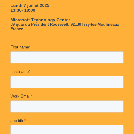
Team
Partners
Value Creation
Framework
Environmental Sustainability
Join Us
News & Press Releases
Contact Us
Book a demo