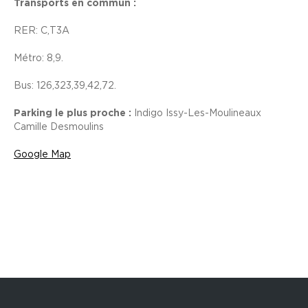
Transports en commun :
RER:
C
,
T3A
Métro:
8
,
9
.
Bus:
126
,
323
,
39
,
42
,
72
.
Parking le plus proche :
Indigo Issy-Les-Moulineaux
Camille Desmoulins
Google Map