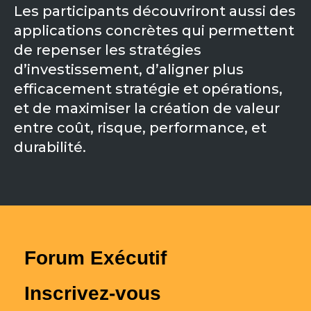
Les participants découvriront aussi des
Community Hub
applications concrètes qui permettent
Resources
de repenser les stratégies
d’investissement, d’aligner plus
Learn
efficacement stratégie et opérations,
Customer Stories
et de maximiser la création de valeur
Articles
Ebooks & White Papers
entre coût, risque, performance, et
Product Demo Videos
durabilité.
Events & Webinars
Product Webinars
Community Hub
Documentation Portal
Company
Company
About Us