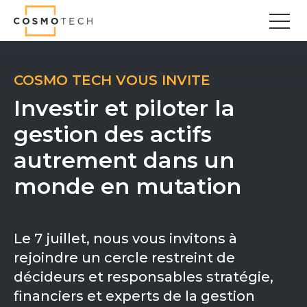
Cosmo Tech
Find your forward
COSMO TECH VOUS INVITE
Solutions
Investir et piloter la
Asset Management
gestion
des actifs
Asset Investment Planning
autrement dans un
Optimal Asset Management Strategies
Sustainable Asset Management
monde en mutation
Supply Chain
Supply Chain Resilience
Supply Chain Planning
Le 7 juillet, nous vous invitons à
Inventory Optimization
rejoindre un cercle restreint de
Sustainable Supply Chain
décideurs et responsables stratégie,
Tariffs Uncertainty and Risks
financiers et experts de la gestion